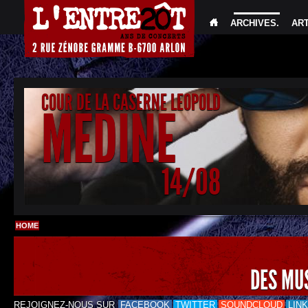
ARCHIVES
.
AR
COUR DE LA CASERNE LEOPOLD
MEDINE
14/08
HOME
DES MU
REJOIGNEZ-NOUS SUR
FACEBOOK
TWITTER
SOUNDCLOUD
LIN