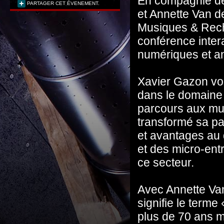
En compagnie de 
PARTAGER CET ÉVENEMENT.
et Annette Van de
Musiques & Rec
conférence intera
numériques et an
Xavier Gazon vou
dans le domaine 
parcours aux mul
transformé sa p
et avantages au 
et des micro-ent
ce secteur.
Avec Annette Va
signifie le terme
plus de 70 ans m