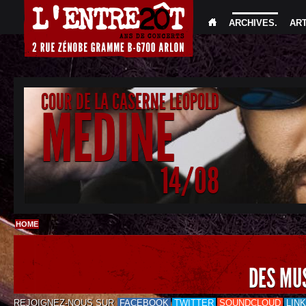
ARCHIVES
.
AR
COUR DE LA CASERNE LEOPOLD
MEDINE
14/08
HOME
DES MU
REJOIGNEZ-NOUS SUR
FACEBOOK
TWITTER
SOUNDCLOUD
LIN