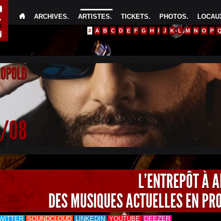
ARCHIVES
.
ARTISTES
.
TICKETS
.
PHOTOS
.
LOCAUX
#
A
B
C
D
E
F
G
H
I
J
K
L
M
N
O
P
EOPOLD
4/08
L'ENTREPÔT À 
DES MUSIQUES ACTUELLES EN PR
WITTER
SOUNDCLOUD
LINKEDIN
YOUTUBE
DEEZER