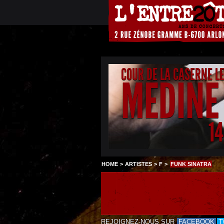
COUR DE LA CASERNE L
MEDINE
1
HOME
>
ARTISTES
>
F
>
FUNK SINATRA
REJOIGNEZ-NOUS SUR
FACEBOOK
T