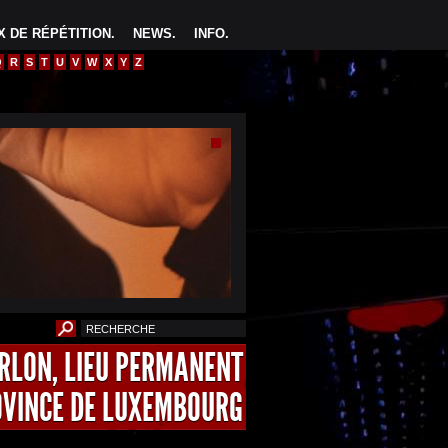
 DE RÉPÉTITION
.
NEWS
.
INFO
.
Q
R
S
T
U
V
W
X
Y
Z
ARLON, LIEU PERMANENT
OVINCE DE LUXEMBOURG