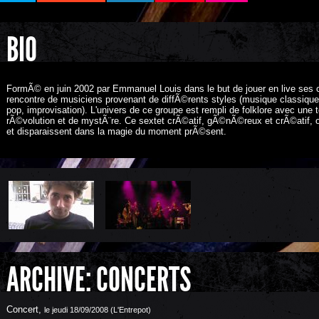
BIO
FormÃ© en juin 2002 par Emmanuel Louis dans le but de jouer en live ses c
rencontre de musiciens provenant de diffÃ©rents styles (musique classique
pop, improvisation). L'univers de ce groupe est rempli de folklore avec une
rÃ©volution et de mystÃ¨re. Ce sextet crÃ©atif, gÃ©nÃ©reux et crÃ©atif, o
et disparaissent dans la magie du moment prÃ©sent.
ARCHIVE: CONCERTS
Concert
,
le jeudi 18/09/2008 (L'Entrepot)