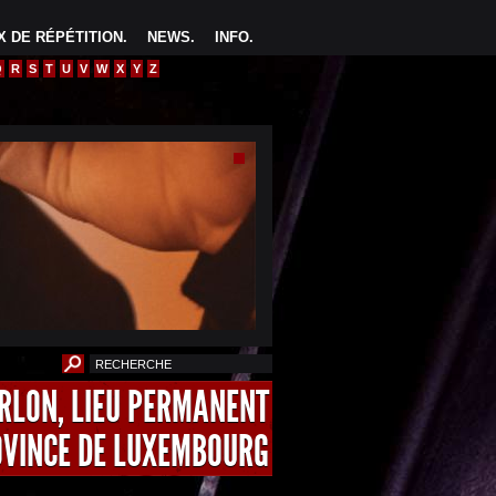
 DE RÉPÉTITION
.
NEWS
.
INFO
.
Q
R
S
T
U
V
W
X
Y
Z
ARLON, LIEU PERMANENT
OVINCE DE LUXEMBOURG