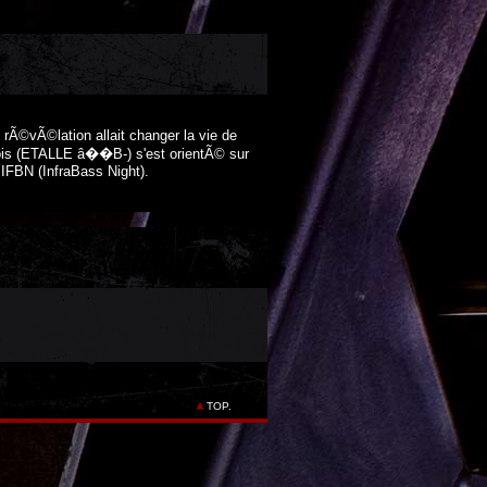
Ã©vÃ©lation allait changer la vie de
lois (ETALLE â��B-) s'est orientÃ© sur
 IFBN (InfraBass Night).
TOP.