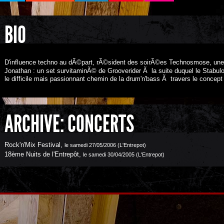
BIO
D'influence techno au dÃ©part, rÃ©sident des soirÃ©es Technosmose, une r
Jonathan : un set survitaminÃ© de Grooverider Ã la suite duquel le Stabu
le difficile mais passionnant chemin de la drum'n'bass Ã travers le concept
ARCHIVE: CONCERTS
Rock'n'Mix Festival
,
le samedi 27/05/2006 (L'Entrepot)
18ème Nuits de l'Entrepôt
,
le samedi 30/04/2005 (L'Entrepot)