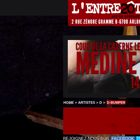
COUR DE LA CASERNE L
MEDINE
1
HOME
>
ARTISTES
>
D
>
D-BUMPER
REJOIGNEZ-NOUS SUR
FACEBOOK
T