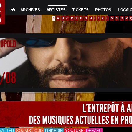
ARCHIVES
.
ARTISTES
.
TICKETS
.
PHOTOS
.
LOCAUX
#
A
B
C
D
E
F
G
H
I
J
K
L
M
N
O
P
EOPOLD
4/08
L'ENTREPÔT À 
DES MUSIQUES ACTUELLES EN PR
WITTER
SOUNDCLOUD
LINKEDIN
YOUTUBE
DEEZER