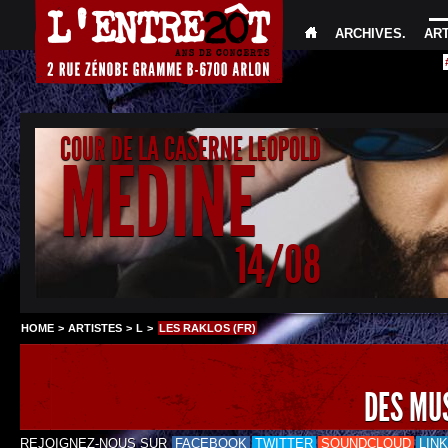
ARCHIVES
.
AR
COUR DE LA CASERNE LEOPOLD
MEDINE
14/08
HOME
>
ARTISTES
>
L
>
LES RAKLOS (FR)
DES MU
REJOIGNEZ-NOUS SUR
FACEBOOK
TWITTER
SOUNDCLOUD
LIN