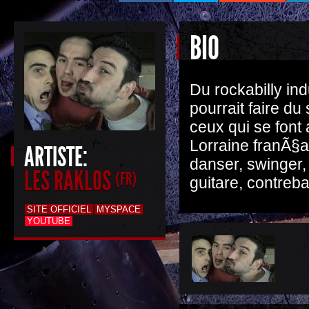
BIO
Du rockabilly indu
pourrait faire d
ceux qui se font
Lorraine franÃ§ai
ARTISTE:
danser, swinger,
LES RAKLOS
(FR)
guitare, contreba
SITE OFFICIEL
MYSPACE
YOUTUBE