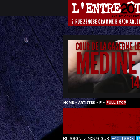
COUR DE LA CASERNE L
MEDINE
1
HOME
>
ARTISTES
>
F
>
FULL STOP
REJOIGNEZ-NOUS SUR
FACEBOOK
T