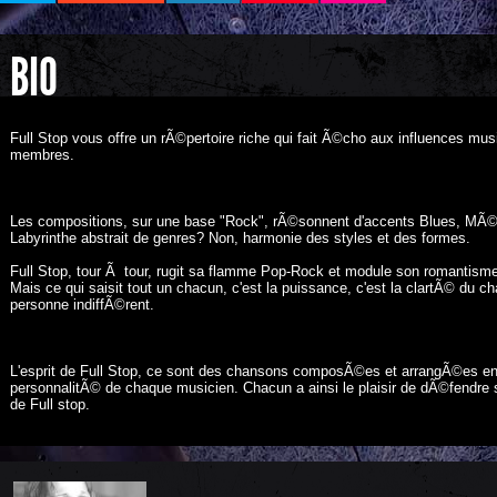
BIO
Full Stop vous offre un rÃ©pertoire riche qui fait Ã©cho aux influences m
membres.
Les compositions, sur une base "Rock", rÃ©sonnent d'accents Blues, MÃ©
Labyrinthe abstrait de genres? Non, harmonie des styles et des formes.
Full Stop, tour Ã tour, rugit sa flamme Pop-Rock et module son romantisme.
Mais ce qui saisit tout un chacun, c'est la puissance, c'est la clartÃ© du ch
personne indiffÃ©rent.
L'esprit de Full Stop, ce sont des chansons composÃ©es et arrangÃ©es en
personnalitÃ© de chaque musicien. Chacun a ainsi le plaisir de dÃ©fendre s
de Full stop.