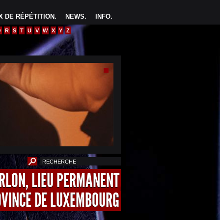
 DE RÉPÉTITION
.
NEWS
.
INFO
.
Q
R
S
T
U
V
W
X
Y
Z
ARLON, LIEU PERMANENT
OVINCE DE LUXEMBOURG