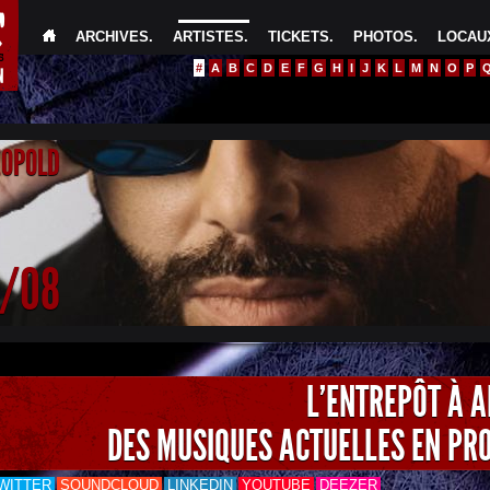
ARCHIVES
.
ARTISTES
.
TICKETS
.
PHOTOS
.
LOCAUX
#
A
B
C
D
E
F
G
H
I
J
K
L
M
N
O
P
EOPOLD
4/08
L'ENTREPÔT À 
DES MUSIQUES ACTUELLES EN PR
WITTER
SOUNDCLOUD
LINKEDIN
YOUTUBE
DEEZER