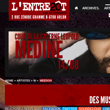
ARCHIVES
.
AR
COUR DE LA CASERNE LEOPOLD
MEDINE
14/08
HOME
>
ARTISTES
>
W
>
WEEDOH
DES MU
REJOIGNEZ-NOUS SUR
FACEBOOK
TWITTER
SOUNDCLOUD
LIN