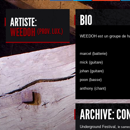
BIO
ARTISTE:
WEEDOH
(PROV. LUX.)
WEEDOH est un groupe de har
marcel (batterie)
mick (guitare)
johan (guitare)
poon (basse)
anthony (chant)
ARCHIVE: CO
Underground Festival
,
le samed