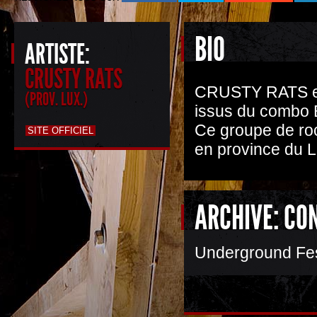
BIO
ARTISTE:
CRUSTY RATS
CRUSTY RATS es
(PROV. LUX.)
issus du combo
Ce groupe de rock
SITE OFFICIEL
en province du 
ARCHIVE: CO
Underground Fes