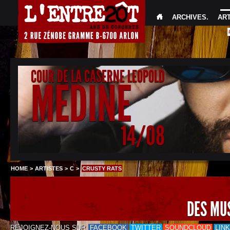
ARCHIVES
.
AR
COUR DE LA CASERNE LEOPOLD
MEDINE
14/08
HOME
>
ARTISTES
>
C
>
CRUSTY RATS
DES MU
REJOIGNEZ-NOUS SUR
FACEBOOK
TWITTER
SOUNDCLOUD
LIN