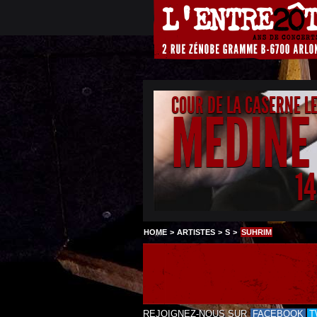
COUR DE LA CASERNE L
MEDINE
1
HOME
>
ARTISTES
>
S
>
SUHRIM
REJOIGNEZ-NOUS SUR
FACEBOOK
T