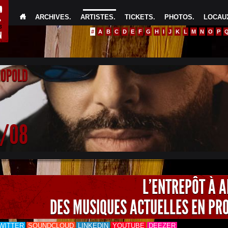
ARCHIVES
.
ARTISTES
.
TICKETS
.
PHOTOS
.
LOCAUX
#
A
B
C
D
E
F
G
H
I
J
K
L
M
N
O
P
EOPOLD
4/08
L'ENTREPÔT À 
DES MUSIQUES ACTUELLES EN PR
WITTER
SOUNDCLOUD
LINKEDIN
YOUTUBE
DEEZER