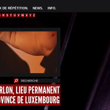
 DE RÉPÉTITION
.
NEWS
.
INFO
.
Q
R
S
T
U
V
W
X
Y
Z
ARLON, LIEU PERMANENT
OVINCE DE LUXEMBOURG