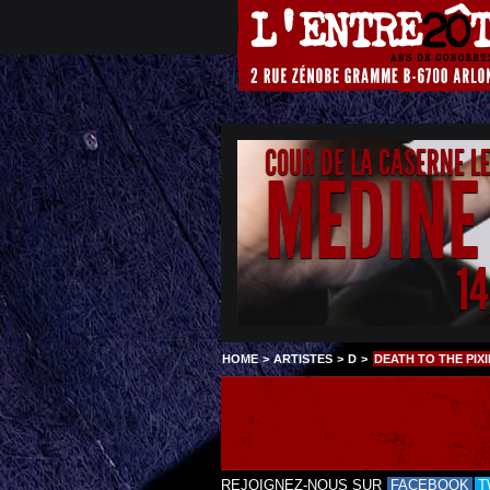
COUR DE LA CASERNE L
MEDINE
1
HOME
>
ARTISTES
>
D
>
DEATH TO THE PIXI
REJOIGNEZ-NOUS SUR
FACEBOOK
T