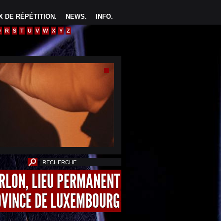
 DE RÉPÉTITION
.
NEWS
.
INFO
.
Q
R
S
T
U
V
W
X
Y
Z
ARLON, LIEU PERMANENT
OVINCE DE LUXEMBOURG