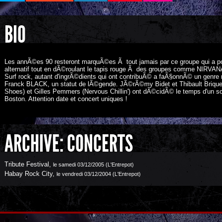
BIO
Les annÃ©es 90 resteront marquÃ©es Ã tout jamais par ce groupe qui a p
alternatif tout en dÃ©roulant le tapis rouge Ã des groupes comme NIRVANA.
Surf rock, autant d'ingrÃ©dients qui ont contribuÃ© a faÃ§onnÃ© un genre
Franck BLACK, un statut de lÃ©gende. JÃ©rÃ©my Bidet et Thibault Briquet 
Shoes) et Gilles Pemmers (Nervous Chillin') ont dÃ©cidÃ© le temps d'un s
Boston. Attention date et concert uniques !
ARCHIVE: CONCERTS
Tribute Festival
,
le samedi 03/12/2005 (L'Entrepot)
Habay Rock City
,
le vendredi 03/12/2004 (L'Entrepot)