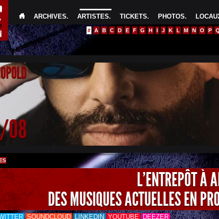
ARCHIVES
.
ARTISTES
.
TICKETS
.
PHOTOS
.
LOCAUX
#
A
B
C
D
E
F
G
H
I
J
K
L
M
N
O
P
EOPOLD
4/08
ES
L'ENTREPÔT À 
DES MUSIQUES ACTUELLES EN PR
WITTER
SOUNDCLOUD
LINKEDIN
YOUTUBE
DEEZER