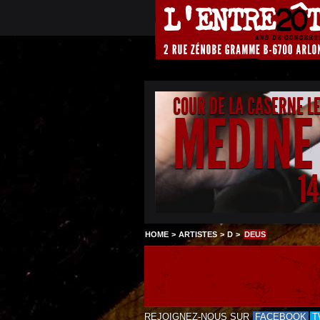
COUR DE LA CASERNE L
MEDINE
1
HOME
>
ARTISTES
>
D
>
DEUS
REJOIGNEZ-NOUS SUR
FACEBOOK
T