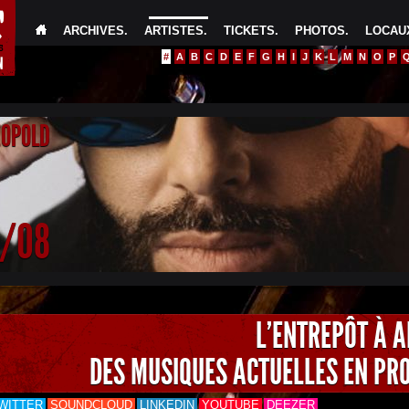
ARCHIVES
.
ARTISTES
.
TICKETS
.
PHOTOS
.
LOCAUX
#
A
B
C
D
E
F
G
H
I
J
K
L
M
N
O
P
EOPOLD
4/08
L'ENTREPÔT À 
DES MUSIQUES ACTUELLES EN PR
WITTER
SOUNDCLOUD
LINKEDIN
YOUTUBE
DEEZER