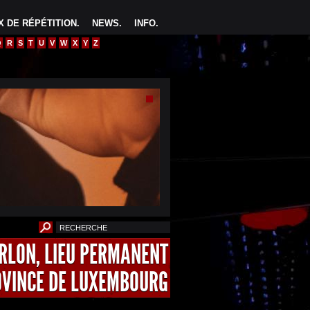
 DE RÉPÉTITION
.
NEWS
.
INFO
.
Q
R
S
T
U
V
W
X
Y
Z
ARLON, LIEU PERMANENT
OVINCE DE LUXEMBOURG