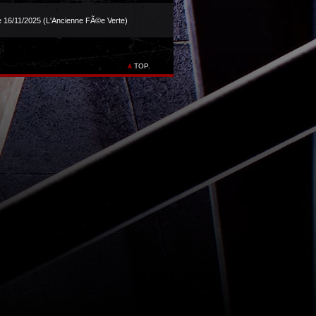
e 16/11/2025 (L'Ancienne FÃ©e Verte)
TOP.