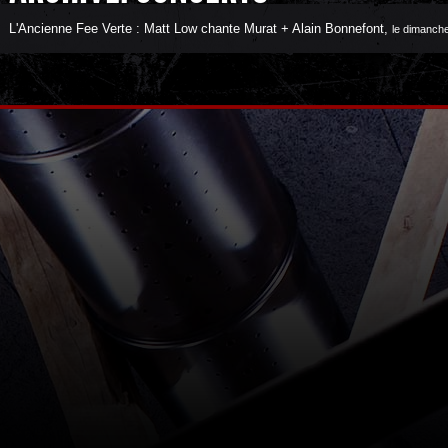
L'Ancienne Fee Verte : Matt Low chante Murat + Alain Bonnefont
,
le dimanch