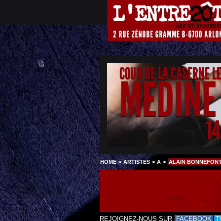
COUR DE LA CASERNE L
MEDINE
1
HOME
>
ARTISTES
>
A
>
ALAIN BONNEFONT
REJOIGNEZ-NOUS SUR
FACEBOOK
T