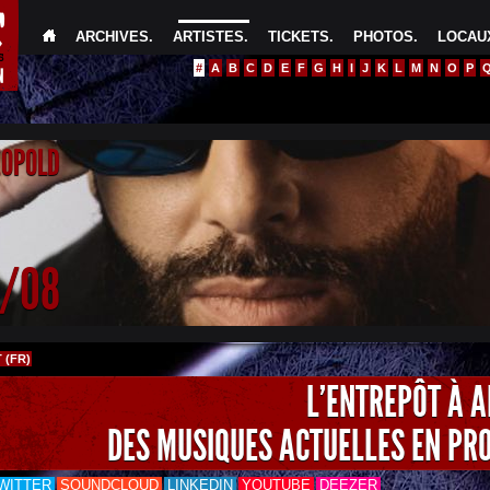
ARCHIVES
.
ARTISTES
.
TICKETS
.
PHOTOS
.
LOCAUX
#
A
B
C
D
E
F
G
H
I
J
K
L
M
N
O
P
EOPOLD
4/08
 (FR)
L'ENTREPÔT À 
DES MUSIQUES ACTUELLES EN PR
WITTER
SOUNDCLOUD
LINKEDIN
YOUTUBE
DEEZER