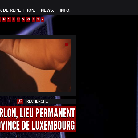
 DE RÉPÉTITION
.
NEWS
.
INFO
.
Q
R
S
T
U
V
W
X
Y
Z
ARLON, LIEU PERMANENT
OVINCE DE LUXEMBOURG