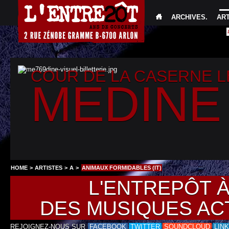
ARCHIVES
.
AR
COUR DE LA CASERNE 
MEDINE
HOME
>
ARTISTES
>
A
>
ANIMAUX FORMIDABLES (IT)
L'ENTREPÔT 
DES MUSIQUES AC
REJOIGNEZ-NOUS SUR
FACEBOOK
TWITTER
SOUNDCLOUD
LIN