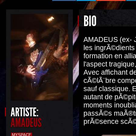
BIO
AMADEUS (ex- 
les ingrÃ©dients
formation en all
l'aspect tragiqu
Avec affichant d
cÃ©lÃ¨bre compo
sauf classique. 
autant de pÃ©pit
moments inoublia
ARTISTE:
passÃ©s maÃ®tre
AMADEUS
prÃ©sence scÃ©n
MYSPACE