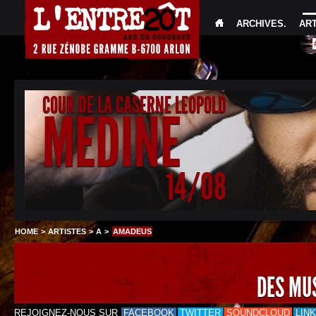
ARCHIVES
.
AR
COUR DE LA CASERNE LEOPOLD
MEDINE
14/08
HOME
>
ARTISTES
>
A
>
AMADEUS
DES MU
REJOIGNEZ-NOUS SUR
FACEBOOK
TWITTER
SOUNDCLOUD
LIN