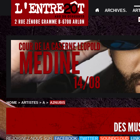
ARCHIVES
.
AR
COUR DE LA CASERNE LEOPOLD
MEDINE
14/08
HOME
>
ARTISTES
>
A
>
A2NUBIS
DES MU
REJOIGNEZ-NOUS SUR
FACEBOOK
TWITTER
SOUNDCLOUD
LIN