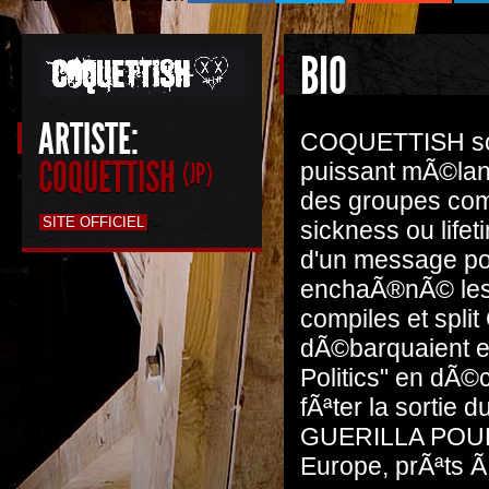
BIO
ARTISTE:
COQUETTISH sont
COQUETTISH
(JP)
puissant mÃ©lan
des groupes comm
SITE OFFICIEL
sickness ou life
d'un message posi
enchaÃ®nÃ© les c
compiles et spli
dÃ©barquaient e
Politics" en dÃ©
fÃªter la sortie 
GUERILLA POUBEL
Europe, prÃªts Ã