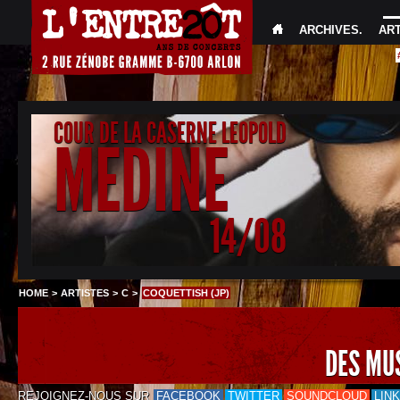
ARCHIVES
.
AR
COUR DE LA CASERNE LEOPOLD
MEDINE
14/08
HOME
>
ARTISTES
>
C
>
COQUETTISH (JP)
DES MU
REJOIGNEZ-NOUS SUR
FACEBOOK
TWITTER
SOUNDCLOUD
LIN