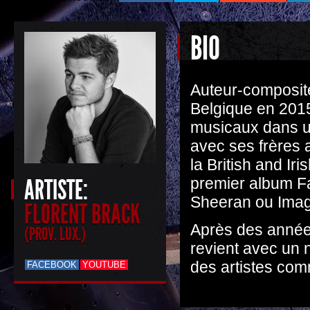
BIO
Auteur-composite
Belgique en 2015
musicaux dans u
avec ses frères 
la British and Ir
ARTISTE:
premier album F
Sheeran ou Imag
FLORENT BRACK
Après des années
(PROV. LUX.)
revient avec un 
des artistes co
FACEBOOK
YOUTUBE