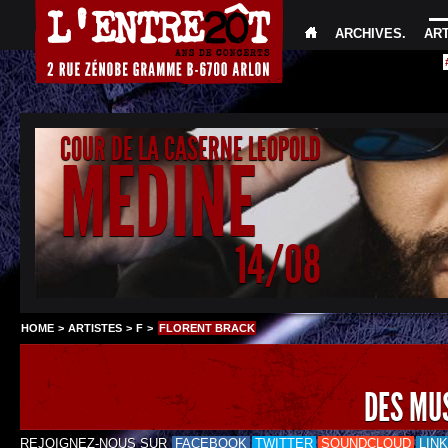
ARCHIVES
.
AR
COUR DE LA CASERNE LEOPOLD
MEDINE
14/08
HOME
>
ARTISTES
>
F
>
FLORENT BRACK
DES MU
REJOIGNEZ-NOUS SUR
FACEBOOK
TWITTER
SOUNDCLOUD
LIN