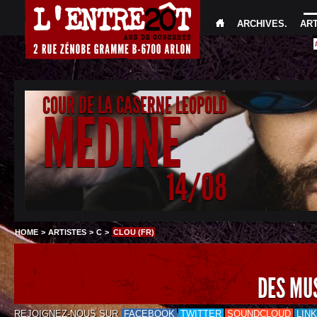
ARCHIVES
.
AR
COUR DE LA CASERNE LEOPOLD
MEDINE
14/08
HOME
>
ARTISTES
>
C
>
CLOU (FR)
DES MU
REJOIGNEZ-NOUS SUR
FACEBOOK
TWITTER
SOUNDCLOUD
LIN