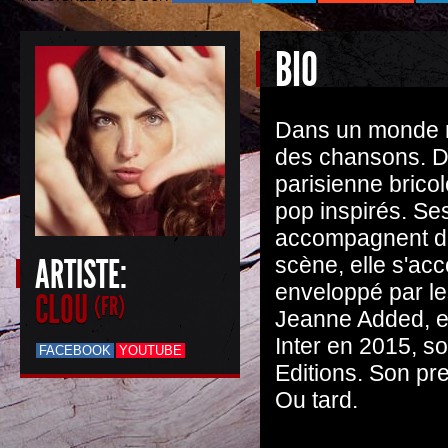
BIO
Dans un monde nor
des chansons. Da
parisienne brico
pop inspirés. Se
accompagnent des
ARTISTE:
scène, elle s'acc
enveloppé par l
CLOU
(FR)
Jeanne Added, en
Inter en 2015, 
FACEBOOK
YOUTUBE
Editions. Son pr
Ou tard.