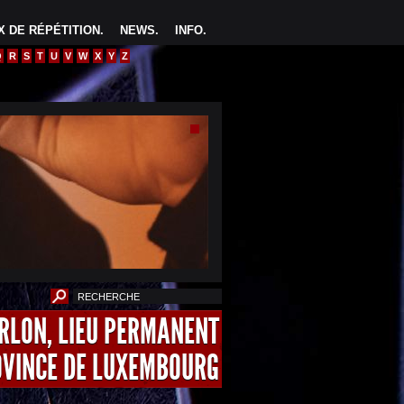
 DE RÉPÉTITION
.
NEWS
.
INFO
.
Q
R
S
T
U
V
W
X
Y
Z
ARLON, LIEU PERMANENT
OVINCE DE LUXEMBOURG