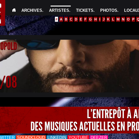
ARCHIVES
.
ARTISTES
.
TICKETS
.
PHOTOS
.
LOCAUX
#
A
B
C
D
E
F
G
H
I
J
K
L
M
N
O
P
EOPOLD
4/08
L'ENTREPÔT À 
DES MUSIQUES ACTUELLES EN PR
WITTER
SOUNDCLOUD
LINKEDIN
YOUTUBE
DEEZER