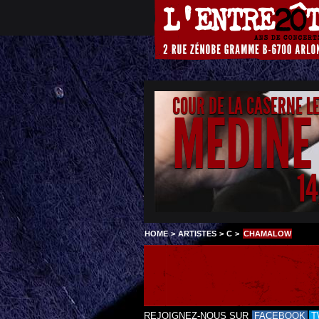
COUR DE LA CASERNE L
MEDINE
1
HOME
>
ARTISTES
>
C
>
CHAMALOW
REJOIGNEZ-NOUS SUR
FACEBOOK
T