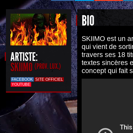
BIO
SKIIMO est un art
qui vient de sor
ARTISTE:
travers ses 18 ti
textes sincères e
SKIIMO
(PROV. LUX.)
concept qui fait 
FACEBOOK
SITE OFFICIEL
YOUTUBE