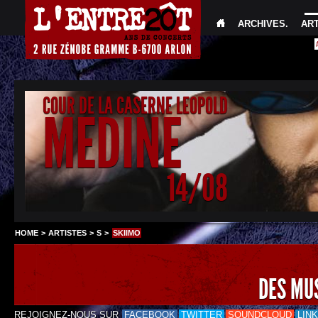
ARCHIVES
.
AR
COUR DE LA CASERNE LEOPOLD
MEDINE
14/08
HOME
>
ARTISTES
>
S
>
SKIIMO
DES MU
REJOIGNEZ-NOUS SUR
FACEBOOK
TWITTER
SOUNDCLOUD
LIN