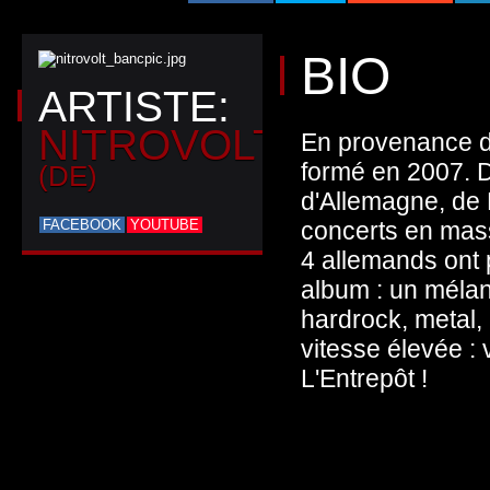
BIO
ARTISTE:
NITROVOLT
En provenance di
formé en 2007. D
(DE)
d'Allemagne, de 
FACEBOOK
YOUTUBE
concerts en mass
4 allemands ont p
album : un mélan
hardrock, metal,
vitesse élevée : 
L'Entrepôt !