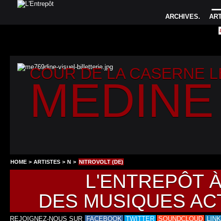
ARCHIVES
.
AR
COUR DE LA CASERNE 
MEDINE
HOME
>
ARTISTES
>
N
>
NITROVOLT (DE)
L'ENTREPÔT 
DES MUSIQUES AC
REJOIGNEZ-NOUS SUR
FACEBOOK
TWITTER
SOUNDCLOUD
LIN