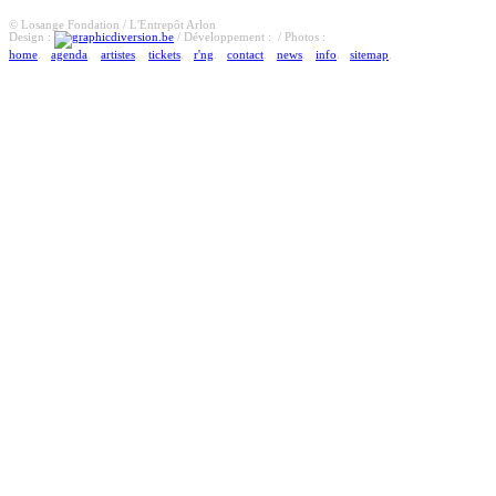
© Losange Fondation / L'Entrepôt Arlon
Design :
/ Développement :
/ Photos :
home
.
agenda
.
artistes
.
tickets
.
r'ng
.
contact
.
news
.
info
.
sitemap
.