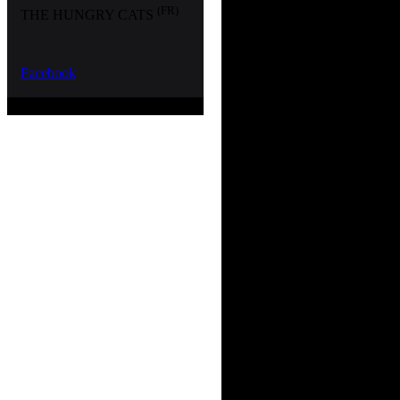
(FR)
THE HUNGRY CATS
pur joyau. Sept m
Mouse et ses Hun
Facebook
grand Festivals 
Nantes dont le 1
également Final
qualifiant pour 
et finaliste de 
Basel !
« On démarre su
& The Hungry Cat
riche porté par 
voix de très gro
la sert n'est pas