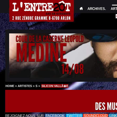
ARCHIVES
.
AR
COUR DE LA CASERNE LEOPOLD
MEDINE
14/08
HOME
>
ARTISTES
>
S
>
SILICON VALLÃ�E
DES MU
REJOIGNEZ-NOUS SUR
FACEBOOK
TWITTER
SOUNDCLOUD
LIN