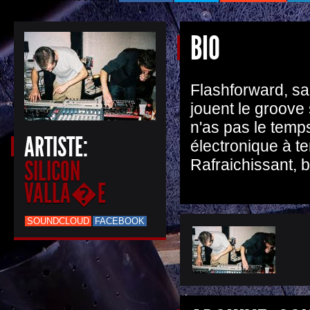
BIO
Flashforward, sam
jouent le groove
n'as pas le temps
ARTISTE:
électronique à t
SILICON
Rafraichissant, b
VALLÃ�E
SOUNDCLOUD
FACEBOOK