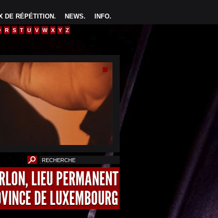
 DE RÉPÉTITION
.
NEWS
.
INFO
.
Q
R
S
T
U
V
W
X
Y
Z
ARLON, LIEU PERMANENT
OVINCE DE LUXEMBOURG