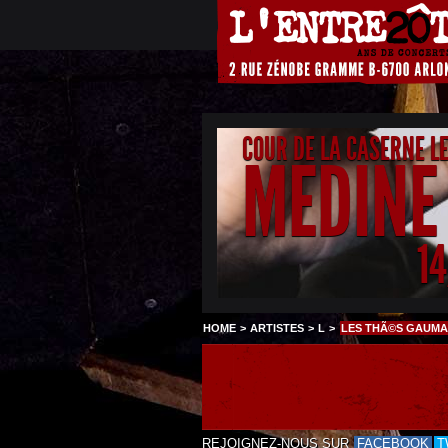
COUR DE LA CASERNE L
MEDINE
1
HOME
>
ARTISTES
>
L
>
LES THÃ©S GAUMA
REJOIGNEZ-NOUS SUR
FACEBOOK
T