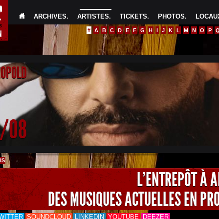
ARCHIVES
.
ARTISTES
.
TICKETS
.
PHOTOS
.
LOCAUX
#
A
B
C
D
E
F
G
H
I
J
K
L
M
N
O
P
EOPOLD
4/08
IS
L'ENTREPÔT À 
DES MUSIQUES ACTUELLES EN PR
WITTER
SOUNDCLOUD
LINKEDIN
YOUTUBE
DEEZER