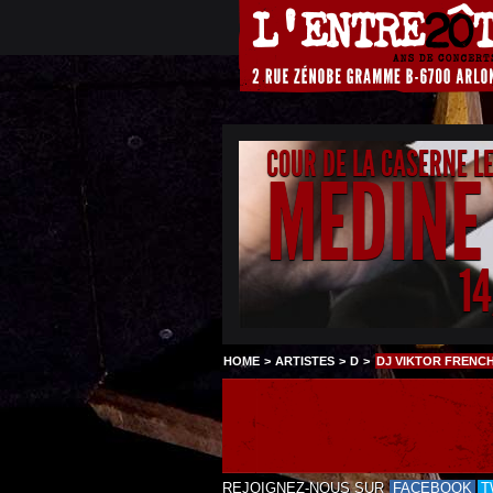
COUR DE LA CASERNE L
MEDINE
1
HOME
>
ARTISTES
>
D
>
DJ VIKTOR FRENC
REJOIGNEZ-NOUS SUR
FACEBOOK
T