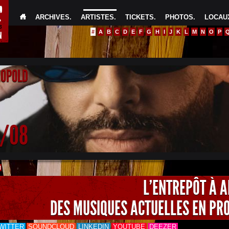
ARCHIVES
.
ARTISTES
.
TICKETS
.
PHOTOS
.
LOCAUX
#
A
B
C
D
E
F
G
H
I
J
K
L
M
N
O
P
EOPOLD
4/08
H
L'ENTREPÔT À 
DES MUSIQUES ACTUELLES EN PR
WITTER
SOUNDCLOUD
LINKEDIN
YOUTUBE
DEEZER