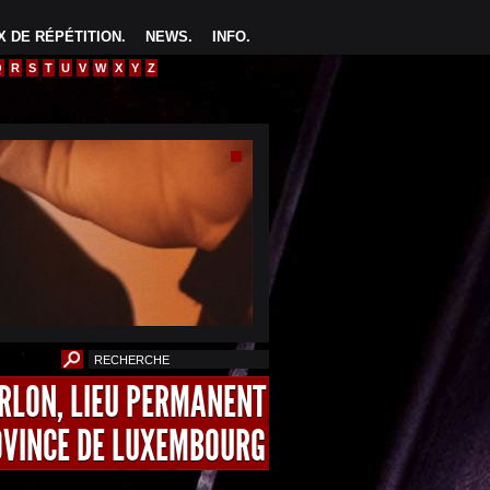
 DE RÉPÉTITION
.
NEWS
.
INFO
.
Q
R
S
T
U
V
W
X
Y
Z
ARLON, LIEU PERMANENT
OVINCE DE LUXEMBOURG