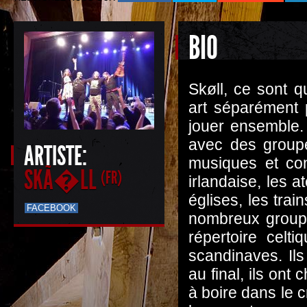
BIO
Skøll, ce sont q
art séparément 
jouer ensemble. 
avec des groupe
ARTISTE:
musiques et con
SKÃ�LL
(FR)
irlandaise, les 
églises, les tra
FACEBOOK
nombreux groupes
répertoire celt
scandinaves. Ils
au final, ils ont
à boire dans le c