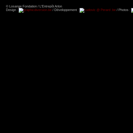
© Losange Fondation / L'Entrepôt Arlon
Design :
/ Développement :
/ Photos :