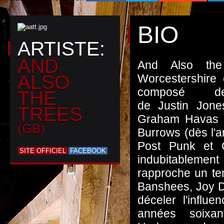
BIO
ARTISTE:
AND
And Also th
ALSO
Worcestershire 
composé d
THE
de Justin
Jone
TREES
Graham Havas (
(GB)
Burrows (dès l'a
Post Punk et C
SITE OFFICIEL
FACEBOOK
indubitablement
rapproche un t
Banshees, Joy Div
déceler l'influ
années soix