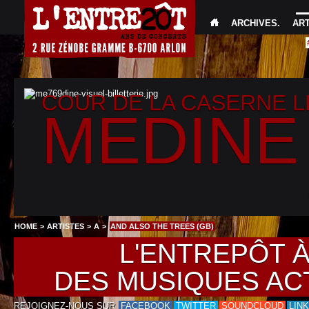
ARCHIVES
.
AR
COUR DE LA CASERNE 
MEDINE
HOME
>
ARTISTES
>
A
>
AND ALSO THE TREES (GB)
L'ENTREPÔT 
DES MUSIQUES AC
REJOIGNEZ-NOUS SUR
FACEBOOK
TWITTER
SOUNDCLOUD
LIN