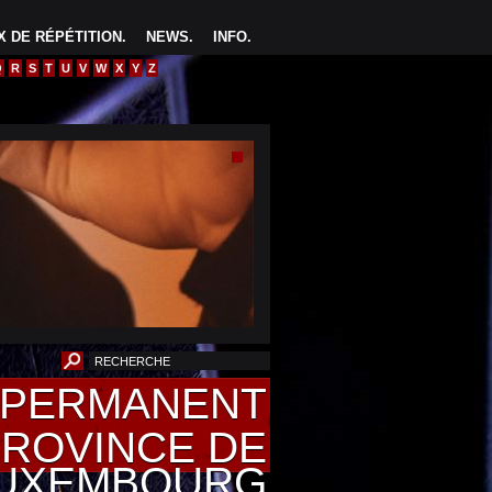
 DE RÉPÉTITION
.
NEWS
.
INFO
.
Q
R
S
T
U
V
W
X
Y
Z
U PERMANENT
PROVINCE DE
UXEMBOURG