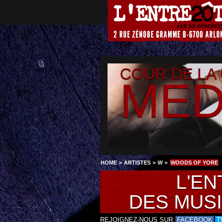
COUR DE LA
MED
HOME
>
ARTISTES
>
W
>
WOODS OF YORE
L'EN
DES MUS
REJOIGNEZ-NOUS SUR
FACEBOOK
T