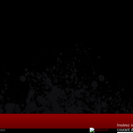
Insérez i
courant d
ues