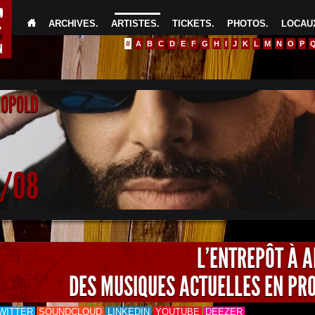
ARCHIVES
.
ARTISTES
.
TICKETS
.
PHOTOS
.
LOCAUX
#
A
B
C
D
E
F
G
H
I
J
K
L
M
N
O
P
EOPOLD
4/08
L'ENTREPÔT À 
DES MUSIQUES ACTUELLES EN PR
WITTER
SOUNDCLOUD
LINKEDIN
YOUTUBE
DEEZER