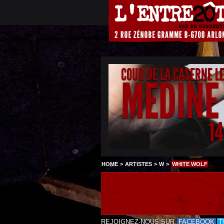
COUR DE LA CASERNE L
MEDINE
1
HOME
>
ARTISTES
>
W
>
WHITE WOLF
REJOIGNEZ-NOUS SUR
FACEBOOK
T