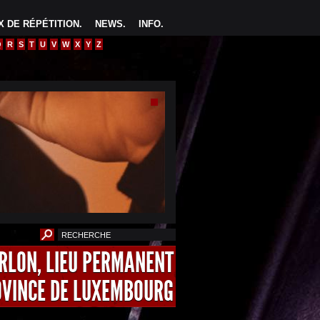
 DE RÉPÉTITION
.
NEWS
.
INFO
.
Q
R
S
T
U
V
W
X
Y
Z
ARLON, LIEU PERMANENT
OVINCE DE LUXEMBOURG