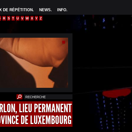
 DE RÉPÉTITION
.
NEWS
.
INFO
.
Q
R
S
T
U
V
W
X
Y
Z
ARLON, LIEU PERMANENT
OVINCE DE LUXEMBOURG