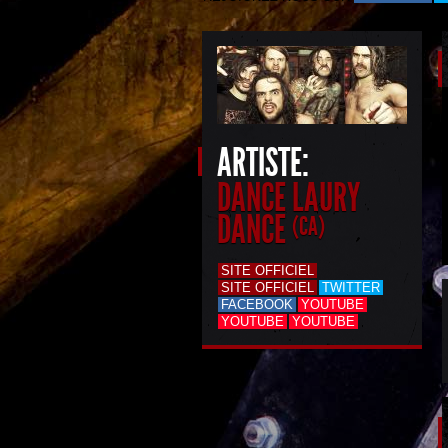
ARTISTE:
DANCE LAURY
DANCE
(CA)
SITE OFFICIEL
SITE OFFICIEL
TWITTER
FACEBOOK
YOUTUBE
YOUTUBE
YOUTUBE