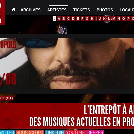
ARCHIVES
.
ARTISTES
.
TICKETS
.
PHOTOS
.
LOCAUX
#
A
B
C
D
E
F
G
H
I
J
K
L
M
N
O
P
EOPOLD
4/08
CE (CA)
L'ENTREPÔT À 
DES MUSIQUES ACTUELLES EN PR
WITTER
SOUNDCLOUD
LINKEDIN
YOUTUBE
DEEZER