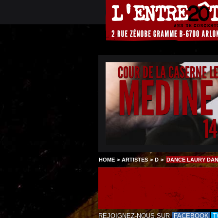
COUR DE LA CASERNE L
MEDINE
1
HOME
>
ARTISTES
>
D
>
DANCE LAURY DAN
REJOIGNEZ-NOUS SUR
FACEBOOK
T