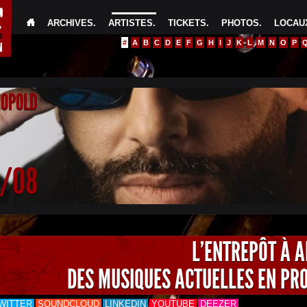
ARCHIVES
.
ARTISTES
.
TICKETS
.
PHOTOS
.
LOCAUX
#
A
B
C
D
E
F
G
H
I
J
K
L
M
N
O
P
EOPOLD
4/08
L'ENTREPÔT À 
DES MUSIQUES ACTUELLES EN PR
WITTER
SOUNDCLOUD
LINKEDIN
YOUTUBE
DEEZER