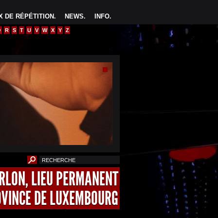
 DE RÉPÉTITION
.
NEWS
.
INFO
.
Q
R
S
T
U
V
W
X
Y
Z
ARLON, LIEU PERMANENT
OVINCE DE LUXEMBOURG