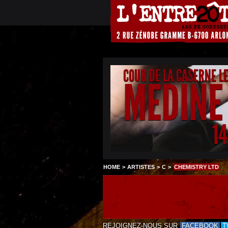
COUR DE LA CASERNE L
MEDINE
1
HOME
>
ARTISTES
>
C
>
CHEMISTRY LTD
REJOIGNEZ-NOUS SUR
FACEBOOK
T