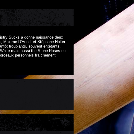
emistry Sucks a donné naissance deux
ix, Maxime D'Hondt et Stéphane Holter
ntôt troublants, souvent entêtants.
k White mais aussi the Stone Roses ou
morceaux personnels fraîchement