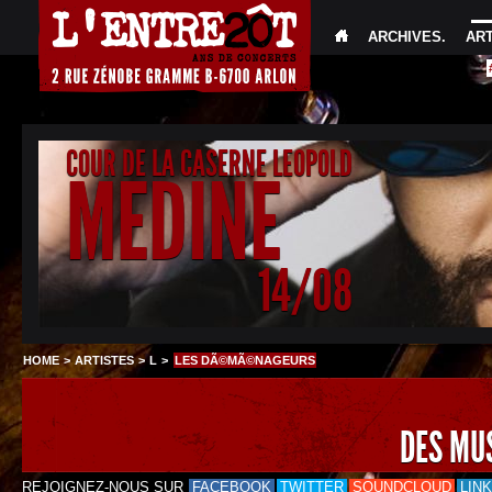
ARCHIVES
.
AR
COUR DE LA CASERNE LEOPOLD
MEDINE
14/08
HOME
>
ARTISTES
>
L
>
LES DÃ©MÃ©NAGEURS
DES MU
REJOIGNEZ-NOUS SUR
FACEBOOK
TWITTER
SOUNDCLOUD
LIN