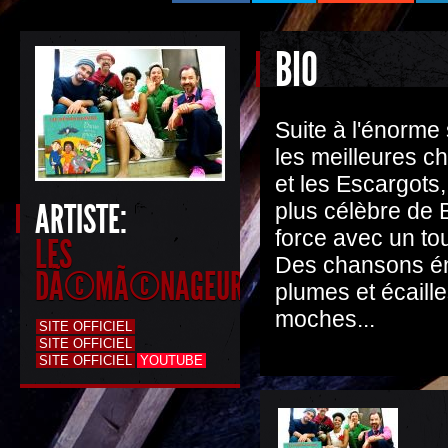
BIO
Suite à l'énorme
les meilleures ch
et les Escargots
ARTISTE:
plus célèbre de B
force avec un t
LES
Des chansons éne
DÃ©MÃ©NAGEURS
plumes et écaill
moches...
SITE OFFICIEL
SITE OFFICIEL
SITE OFFICIEL
YOUTUBE