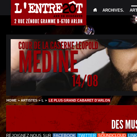
ARCHIVES
.
AR
COUR DE LA CASERNE LEOPOLD
MEDINE
14/08
HOME
>
ARTISTES
>
L
>
LE PLUS GRAND CABARET D'ARLON
DES MU
REJOIGNEZ-NOUS SUR
FACEBOOK
TWITTER
SOUNDCLOUD
LIN