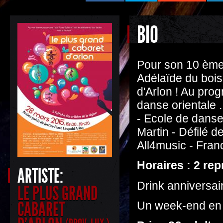
BIO
Pour son 10 ème a
Adélaïde du bois
d'Arlon ! Au prog
danse orientale .
- Ecole de danse 
Martin - Défilé 
All4music - Fran
Horaires : 2 re
ARTISTE:
Drink anniversai
LE PLUS GRAND
CABARET
Un week-end en 