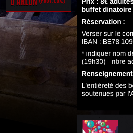
D'ARLON
(PROV. LUX.)
Prix : 8€ adulte
buffet dinatoire
Réservation :
Verser sur le c
IBAN : BE78 109
* indiquer nom d
(19h30) - nbre a
Renseignements
L'entièreté des 
soutenues par l