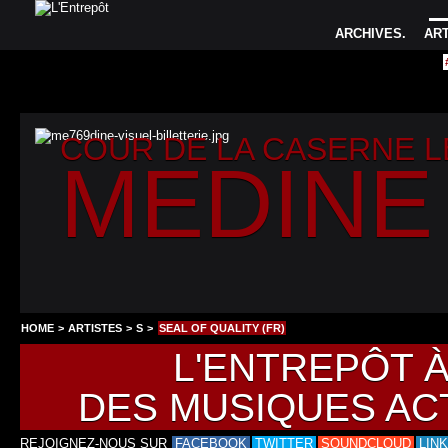
ARCHIVES
.
AR
COUR DE LA CASERNE 
MEDINE
HOME
>
ARTISTES
>
S
>
SEAL OF QUALITY (FR)
L'ENTREPÔT 
DES MUSIQUES AC
REJOIGNEZ-NOUS SUR
FACEBOOK
TWITTER
SOUNDCLOUD
LIN