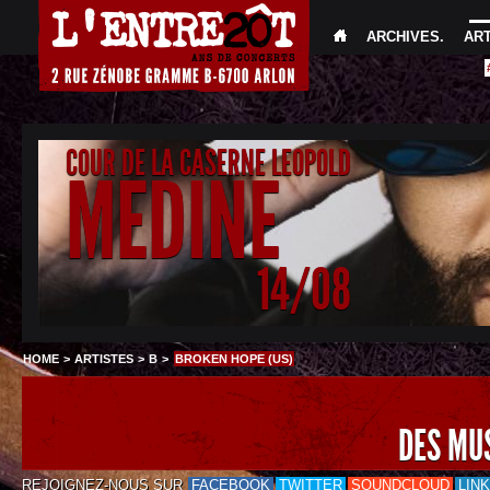
ARCHIVES
.
AR
COUR DE LA CASERNE LEOPOLD
MEDINE
14/08
HOME
>
ARTISTES
>
B
>
BROKEN HOPE (US)
DES MU
REJOIGNEZ-NOUS SUR
FACEBOOK
TWITTER
SOUNDCLOUD
LIN