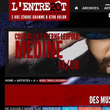
ARCHIVES
.
AR
COUR DE LA CASERNE LEOPOLD
MEDINE
14/08
HOME
>
ARTISTES
>
A
>
AREL'BRACADABRA
DES MU
REJOIGNEZ-NOUS SUR
FACEBOOK
TWITTER
SOUNDCLOUD
LIN