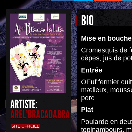
BIO
Mise en bouche
Cromesquis de fo
cèpes, jus de po
Entrée
OEuf fermier cui
mælleux, mousse d
porc
ARTISTE:
Plat
AREL'BRACADABRA
Poularde en deux
SITE OFFICIEL
topinambours, m