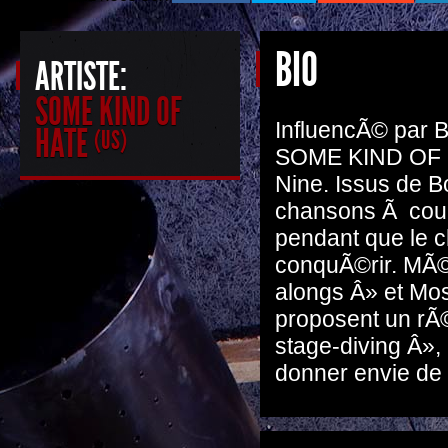
BIO
ARTISTE:
SOME KIND OF
InfluencÃ© par
HATE
(US)
SOME KIND OF HA
Nine. Issus de B
chansons Ã coup 
pendant que le c
conquÃ©rir. MÃ
alongs Â» et Mo
proposent un rÃ©
stage-diving Â»,
donner envie de 