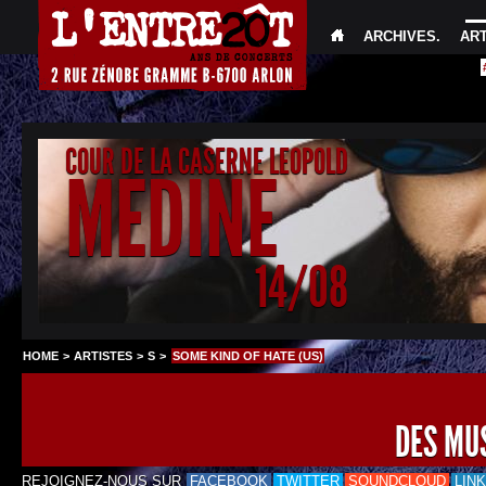
ARCHIVES
.
AR
COUR DE LA CASERNE LEOPOLD
MEDINE
14/08
HOME
>
ARTISTES
>
S
>
SOME KIND OF HATE (US)
DES MU
REJOIGNEZ-NOUS SUR
FACEBOOK
TWITTER
SOUNDCLOUD
LIN