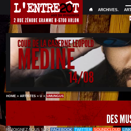
ARCHIVES
.
AR
COUR DE LA CASERNE LEOPOLD
MEDINE
14/08
HOME
>
ARTISTES
>
U
>
UMUNGUS
DES MU
REJOIGNEZ-NOUS SUR
FACEBOOK
TWITTER
SOUNDCLOUD
LIN