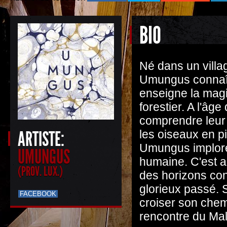
BIO
Né dans un villa
Umungus connaît 
enseigne la magi
forestier. A l'âge
comprendre leur 
ARTISTE:
les oiseaux en pi
Umungus implore
UMUNGUS
humaine. C'est 
(PROV. LUX.)
des horizons cont
glorieux passé. S
FACEBOOK
croiser son chemi
rencontre du Ma