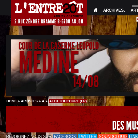
ARCHIVES
.
AR
COUR DE LA CASERNE LEOPOLD
MEDINE
14/08
HOME
>
ARTISTES
>
A
>
ALEX TOUCOURT (FR)
DES MU
REJOIGNEZ-NOUS SUR
FACEBOOK
TWITTER
SOUNDCLOUD
LIN