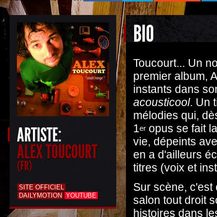
BIO
Toucourt... Un n
premier album, A
instants dans so
acousticool
. Un 
mélodies qui, dès
1
opus se fait 
ARTISTE:
er
vie, dépeints ave
ALEX TOUCOURT
en a d'ailleurs é
(FR)
titres (voix et i
Sur scène,
c'est
SITE OFFICIEL
DAILYMOTION
YOUTUBE
salon tout droit s
histoires dans l