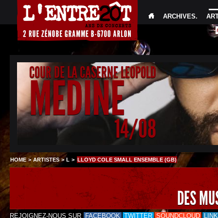
ARCHIVES
.
AR
COUR DE LA CASERNE LEOPOLD
MEDINE
14/08
HOME
>
ARTISTES
>
L
>
LLOYD COLE SMALL ENSEMBLE (GB)
DES MU
REJOIGNEZ-NOUS SUR
FACEBOOK
TWITTER
SOUNDCLOUD
LIN