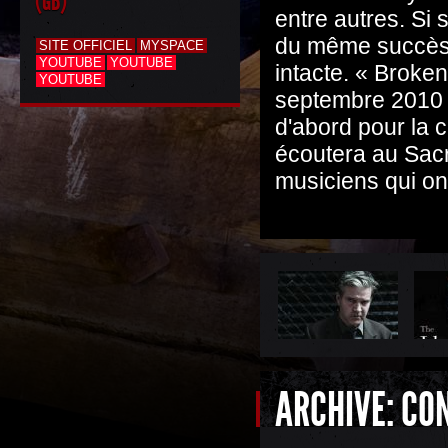
(GB)
entre autres. Si 
du même succès c
SITE OFFICIEL
MYSPACE
YOUTUBE
YOUTUBE
intacte. « Broke
YOUTUBE
septembre 2010 e
d'abord pour la 
écoutera au Sacr
musiciens qui ont
ARCHIVE: CO