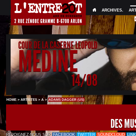
ARCHIVES
.
AR
COUR DE LA CASERNE LEOPOLD
MEDINE
14/08
HOME
>
ARTISTES
>
A
>
ADAMS DAGGER (US)
DES MU
REJOIGNEZ-NOUS SUR
FACEBOOK
TWITTER
SOUNDCLOUD
LIN