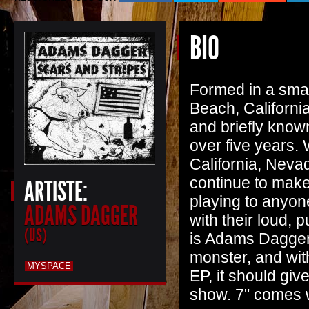
BIO
Formed in a small
Beach, Californi
and briefly known
over five years.
California, Neva
continue to make 
ARTISTE:
playing to anyon
ADAMS DAGGER
with their loud, 
(US)
is Adams Dagger'
monster, and wit
MYSPACE
EP, it should giv
show. 7" comes w