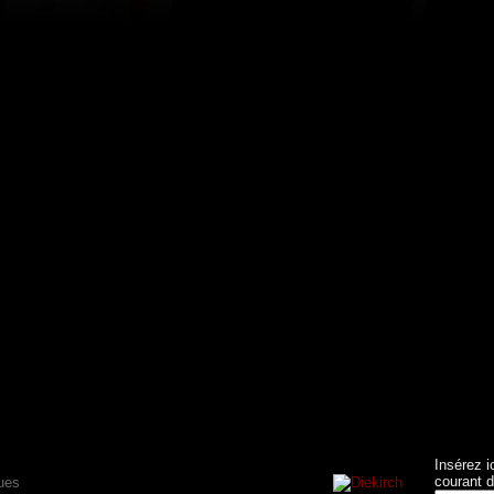
Insérez i
courant d
ues