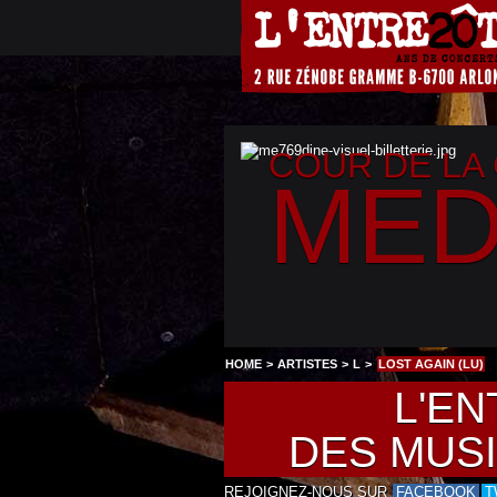
COUR DE LA
MED
HOME
>
ARTISTES
>
L
>
LOST AGAIN (LU)
L'EN
DES MUS
REJOIGNEZ-NOUS SUR
FACEBOOK
T