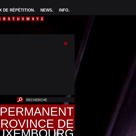
 DE RÉPÉTITION
.
NEWS
.
INFO
.
Q
R
S
T
U
V
W
X
Y
Z
U PERMANENT
PROVINCE DE
UXEMBOURG