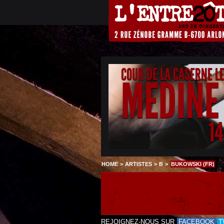
COUR DE LA CASERNE L
MEDINE
1
HOME
>
ARTISTES
>
B
>
BUKOWSKI (FR)
REJOIGNEZ-NOUS SUR
FACEBOOK
T