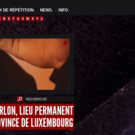
 DE RÉPÉTITION
.
NEWS
.
INFO
.
Q
R
S
T
U
V
W
X
Y
Z
ARLON, LIEU PERMANENT
OVINCE DE LUXEMBOURG