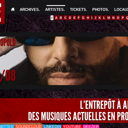
ARCHIVES
.
ARTISTES
.
TICKETS
.
PHOTOS
.
LOCAUX
#
A
B
C
D
E
F
G
H
I
J
K
L
M
N
O
P
EOPOLD
4/08
L'ENTREPÔT À 
DES MUSIQUES ACTUELLES EN PR
WITTER
SOUNDCLOUD
LINKEDIN
YOUTUBE
DEEZER