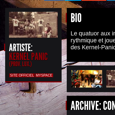
BIO
Le quatuor aux i
rythmique et jou
ARTISTE:
des Kernel-Panic
KERNEL PANIC
(PROV. LUX.)
SITE OFFICIEL
MYSPACE
ARCHIVE: CO