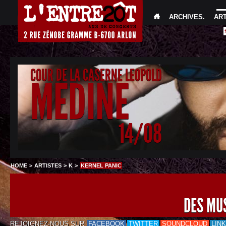
ARCHIVES
.
AR
COUR DE LA CASERNE LEOPOLD
MEDINE
14/08
HOME
>
ARTISTES
>
K
>
KERNEL PANIC
DES MU
REJOIGNEZ-NOUS SUR
FACEBOOK
TWITTER
SOUNDCLOUD
LIN