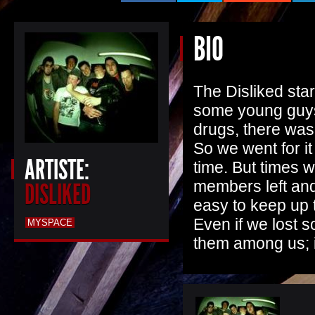
BIO
The Disliked sta
some young guys 
drugs, there was 
So we went for i
ARTISTE:
time. But times 
members left and
DISLIKED
easy to keep up 
Even if we lost 
MYSPACE
them among us; is