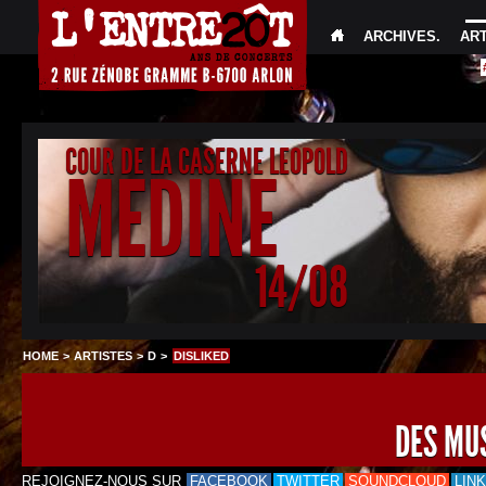
ARCHIVES
.
AR
COUR DE LA CASERNE LEOPOLD
MEDINE
14/08
HOME
>
ARTISTES
>
D
>
DISLIKED
DES MU
REJOIGNEZ-NOUS SUR
FACEBOOK
TWITTER
SOUNDCLOUD
LIN